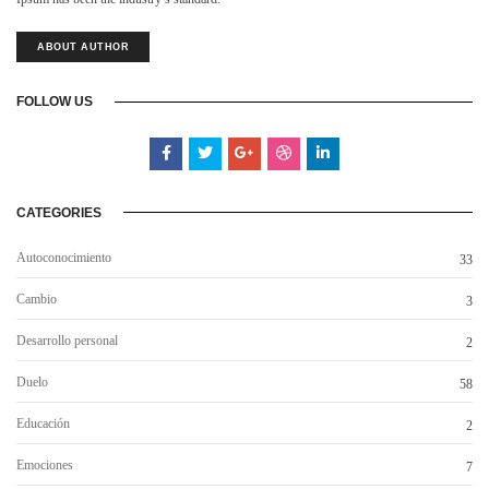
ABOUT AUTHOR
FOLLOW US
CATEGORIES
Autoconocimiento
33
Cambio
3
Desarrollo personal
2
Duelo
58
Educación
2
Emociones
7