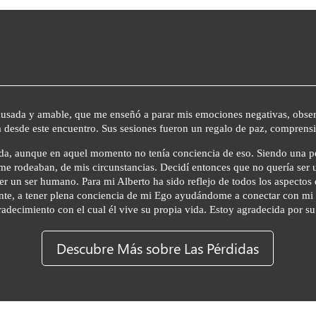
ada y amable, que me enseñó a parar mis emociones negativas, observar
 desde este encuentro. Sus sesiones fueron un regalo de paz, comprens
da, aunque en aquel momento no tenía conciencia de eso. Siendo una pe
me rodeaban, de mis circunstancias. Decidí entonces que no quería ser
er un ser humano. Para mi Alberto ha sido reflejo de todos los aspect
nte, a tener plena conciencia de mi Ego ayudándome a conectar con mi S
radecimiento con el cual él vive su propia vida. Estoy agradecida por su
Descubre Más sobre Las Pérdidas