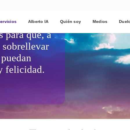
ervicios
Alberto IA
Quién soy
Medios
Duelo
 para que, a
 sobrellevar
y puedan
y felicidad.