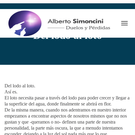
Togg
19 febrero 2021
By
Alberto Simoncini
Desarrollo personal
Navi
Del lodo al loto
Del lodo al loto.⁠⠀
Así es.⁠⠀
El loto necesita pasar a través del lodo para poder crecer y llegar a
la superficie del agua, donde finalmente se abrirá en flor.⁠⠀
De la misma manera, cuando nos adentramos en nuestro interior
empezamos a encontrar aspectos de nosotros mismos que no nos
gustan y que -queramos o no- definen una parte de nuestra
personalidad, la parte más oscura, la que a menudo intentamos
esconder, dejando a la luz del sol nada más que lo que