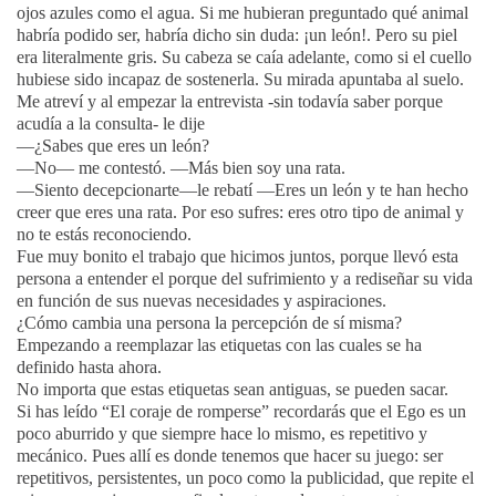
ojos azules como el agua. Si me hubieran preguntado qué animal
habría podido ser, habría dicho sin duda: ¡un león!. Pero su piel
era literalmente gris. Su cabeza se caía adelante, como si el cuello
hubiese sido incapaz de sostenerla. Su mirada apuntaba al suelo.
Me atreví y al empezar la entrevista -sin todavía saber porque
acudía a la consulta- le dije
—¿Sabes que eres un león?
—No— me contestó. —Más bien soy una rata.
—Siento decepcionarte—le rebatí —Eres un león y te han hecho
creer que eres una rata. Por eso sufres: eres otro tipo de animal y
no te estás reconociendo.
Fue muy bonito el trabajo que hicimos juntos, porque llevó esta
persona a entender el porque del sufrimiento y a rediseñar su vida
en función de sus nuevas necesidades y aspiraciones.
¿Cómo cambia una persona la percepción de sí misma?
Empezando a reemplazar las etiquetas con las cuales se ha
definido hasta ahora.
No importa que estas etiquetas sean antiguas, se pueden sacar.
Si has leído “El coraje de romperse” recordarás que el Ego es un
poco aburrido y que siempre hace lo mismo, es repetitivo y
mecánico. Pues allí es donde tenemos que hacer su juego: ser
repetitivos, persistentes, un poco como la publicidad, que repite el